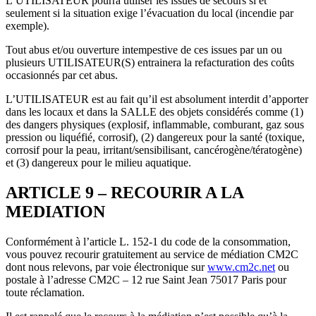
L’UTILISATEUR pourra utiliser les issues de secours si et
seulement si la situation exige l’évacuation du local (incendie par
exemple).
Tout abus et/ou ouverture intempestive de ces issues par un ou
plusieurs UTILISATEUR(S) entrainera la refacturation des coûts
occasionnés par cet abus.
L’UTILISATEUR est au fait qu’il est absolument interdit d’apporter
dans les locaux et dans la SALLE des objets considérés comme (1)
des dangers physiques (explosif, inflammable, comburant, gaz sous
pression ou liquéfié, corrosif), (2) dangereux pour la santé (toxique,
corrosif pour la peau, irritant/sensibilisant, cancérogène/tératogène)
et (3) dangereux pour le milieu aquatique.
ARTICLE 9 – RECOURIR A LA
MEDIATION
Conformément à l’article L. 152-1 du code de la consommation,
vous pouvez recourir gratuitement au service de médiation CM2C
dont nous relevons, par voie électronique sur
www.cm2c.net
ou
postale à l’adresse CM2C – 12 rue Saint Jean 75017 Paris pour
toute réclamation.