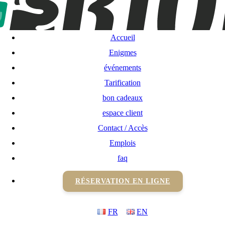
Accueil
Enigmes
Accueil
événements
Enigmes
événements
Tarification
Tarification
bon cadeaux
bon cadeaux
espace client
Contact / Accès
espace client
Emplois
Contact / Accès
faq
RÉSERVATION EN LIGNE
Emplois
FR
EN
faq
RÉSERVATION EN LIGNE
FR
EN